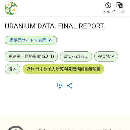
本文に飛ぶ
ヘルプ
English
URANIUM DATA. FINAL REPORT.
提供元サイトで表示
福島第一原発事故 (2011)
震災への備え
被災状況
復興
収録:日本原子力研究開発機構図書館蔵書
メタデータ