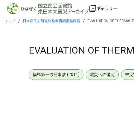
本文に飛ぶ
ギャラリー
トップ
日本原子力研究開発機構図書館蔵書
EVALUATION OF THERMAL-E
EVALUATION OF THERM
福島第一原発事故 (2011)
震災への備え
被災
メタデータ