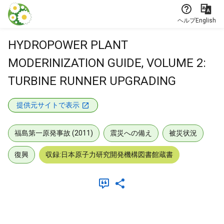
本文に飛ぶ
ヘルプ
English
HYDROPOWER PLANT
MODERINIZATION GUIDE, VOLUME 2:
TURBINE RUNNER UPGRADING
提供元サイトで表示
福島第一原発事故 (2011)
震災への備え
被災状況
復興
収録:日本原子力研究開発機構図書館蔵書