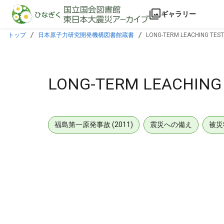
本文に飛ぶ
ギャラリー
トップ
日本原子力研究開発機構図書館蔵書
LONG-TERM LEACHING TEST
LONG-TERM LEACHING 
福島第一原発事故 (2011)
震災への備え
被災
メタデータ