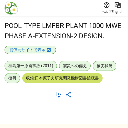
本文に飛ぶ
ヘルプ
English
POOL-TYPE LMFBR PLANT 1000 MWE
PHASE A-EXTENSION-2 DESIGN.
提供元サイトで表示
福島第一原発事故 (2011)
震災への備え
被災状況
復興
収録:日本原子力研究開発機構図書館蔵書
メタデータ