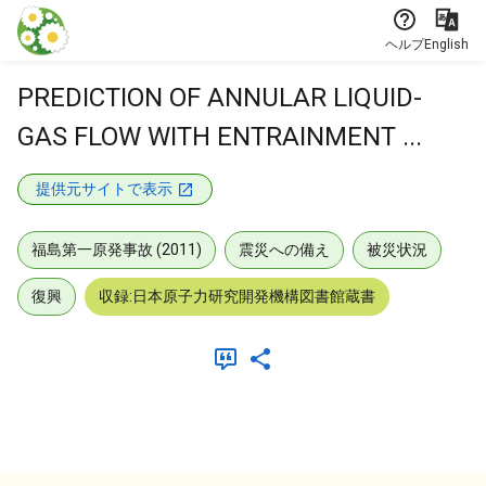
本文に飛ぶ
ヘルプ
English
PREDICTION OF ANNULAR LIQUID-
GAS FLOW WITH ENTRAINMENT ...
提供元サイトで表示
福島第一原発事故 (2011)
震災への備え
被災状況
復興
収録:日本原子力研究開発機構図書館蔵書
メタデータ