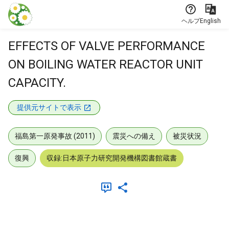
本文に飛ぶ
ヘルプ
English
EFFECTS OF VALVE PERFORMANCE
ON BOILING WATER REACTOR UNIT
CAPACITY.
提供元サイトで表示
福島第一原発事故 (2011)
震災への備え
被災状況
復興
収録:日本原子力研究開発機構図書館蔵書