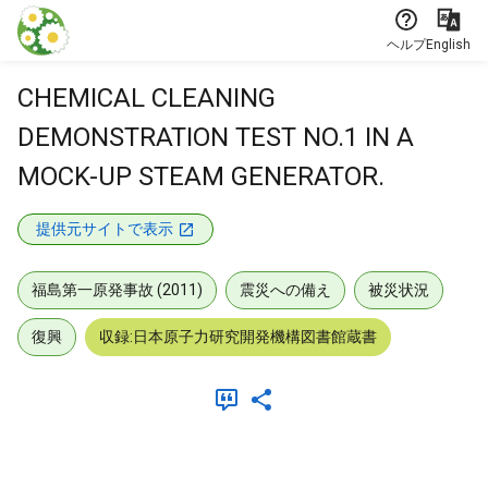
本文に飛ぶ
ヘルプ
English
CHEMICAL CLEANING
DEMONSTRATION TEST NO.1 IN A
MOCK-UP STEAM GENERATOR.
提供元サイトで表示
福島第一原発事故 (2011)
震災への備え
被災状況
復興
収録:日本原子力研究開発機構図書館蔵書