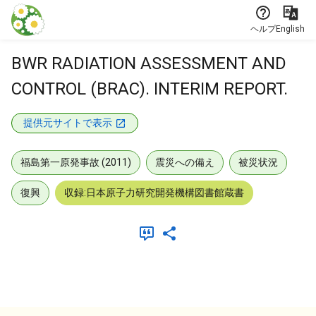
本文に飛ぶ
ヘルプ
English
BWR RADIATION ASSESSMENT AND
CONTROL (BRAC). INTERIM REPORT.
提供元サイトで表示
福島第一原発事故 (2011)
震災への備え
被災状況
復興
収録:日本原子力研究開発機構図書館蔵書
メタデータ