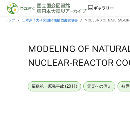
本文に飛ぶ
ギャラリー
トップ
日本原子力研究開発機構図書館蔵書
MODELING OF NATURAL-CI
MODELING OF NATURA
NUCLEAR-REACTOR CO
福島第一原発事故 (2011)
震災への備え
被災