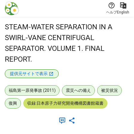
本文に飛ぶ
ヘルプ
English
STEAM-WATER SEPARATION IN A
SWIRL-VANE CENTRIFUGAL
SEPARATOR. VOLUME 1. FINAL
REPORT.
提供元サイトで表示
福島第一原発事故 (2011)
震災への備え
被災状況
復興
収録:日本原子力研究開発機構図書館蔵書