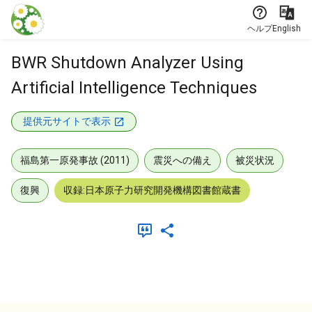
本文に飛ぶ
ヘルプ
English
BWR Shutdown Analyzer Using
Artificial Intelligence Techniques
提供元サイトで表示
福島第一原発事故 (2011)
震災への備え
被災状況
復興
収録:日本原子力研究開発機構図書館蔵書
メタデータ