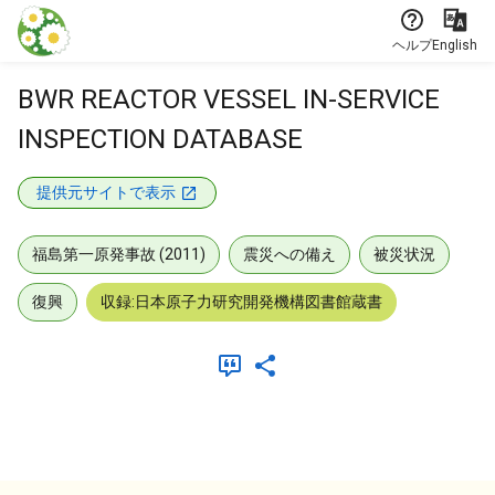
本文に飛ぶ
ヘルプ
English
BWR REACTOR VESSEL IN-SERVICE
INSPECTION DATABASE
提供元サイトで表示
福島第一原発事故 (2011)
震災への備え
被災状況
復興
収録:日本原子力研究開発機構図書館蔵書
メタデータ