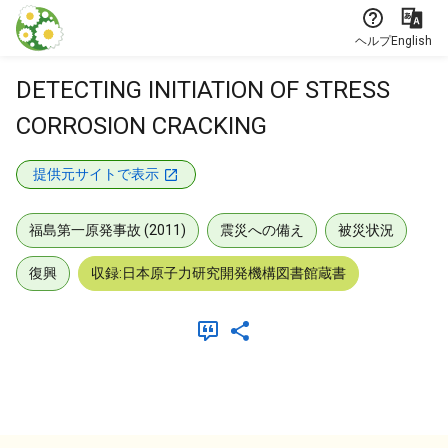
本文に飛ぶ
ヘルプ
English
DETECTING INITIATION OF STRESS
CORROSION CRACKING
提供元サイトで表示
福島第一原発事故 (2011)
震災への備え
被災状況
復興
収録:日本原子力研究開発機構図書館蔵書
メタデータ