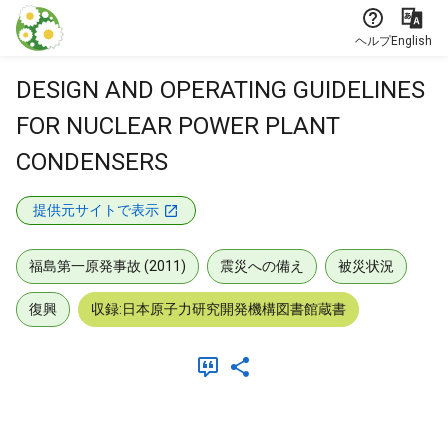
本文に飛ぶ
ヘルプ
English
DESIGN AND OPERATING GUIDELINES
FOR NUCLEAR POWER PLANT
CONDENSERS
提供元サイトで表示
福島第一原発事故 (2011)
震災への備え
被災状況
復興
収録:日本原子力研究開発機構図書館蔵書