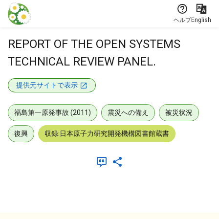
本文に飛ぶ
ヘルプ
English
REPORT OF THE OPEN SYSTEMS
TECHNICAL REVIEW PANEL.
提供元サイトで表示
福島第一原発事故 (2011)
震災への備え
被災状況
復興
収録:日本原子力研究開発機構図書館蔵書
メタデータ