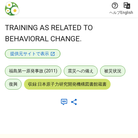
本文に飛ぶ
ヘルプ
English
TRAINING AS RELATED TO
BEHAVIORAL CHANGE.
提供元サイトで表示
福島第一原発事故 (2011)
震災への備え
被災状況
復興
収録:日本原子力研究開発機構図書館蔵書
メタデータ