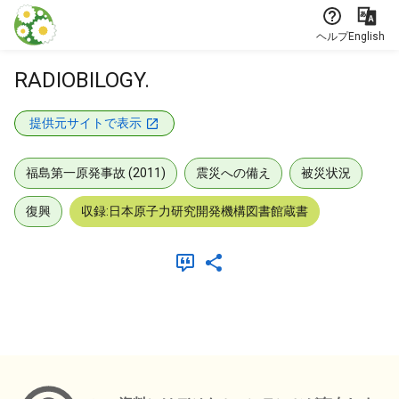
本文に飛ぶ
ヘルプ
English
RADIOBILOGY.
提供元サイトで表示
福島第一原発事故 (2011)
震災への備え
被災状況
復興
収録:日本原子力研究開発機構図書館蔵書
メタデータ