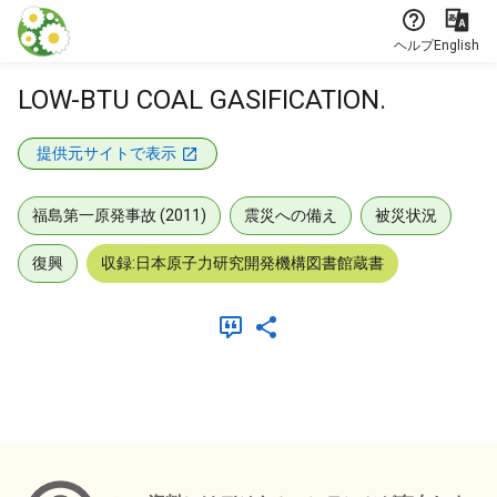
本文に飛ぶ
ヘルプ
English
LOW-BTU COAL GASIFICATION.
提供元サイトで表示
福島第一原発事故 (2011)
震災への備え
被災状況
復興
収録:日本原子力研究開発機構図書館蔵書
メタデータ