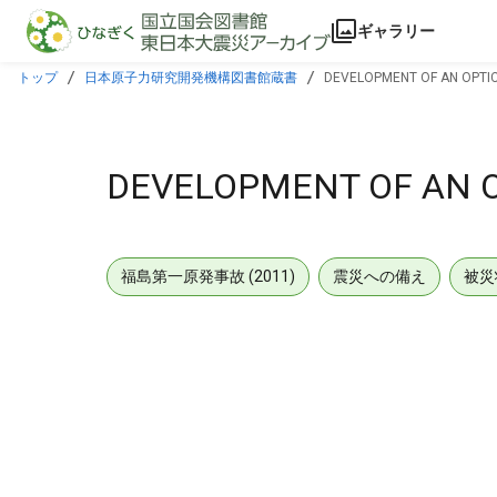
本文に飛ぶ
ギャラリー
トップ
日本原子力研究開発機構図書館蔵書
DEVELOPMENT OF AN OPTIC
DEVELOPMENT OF AN O
福島第一原発事故 (2011)
震災への備え
被災
メタデータ