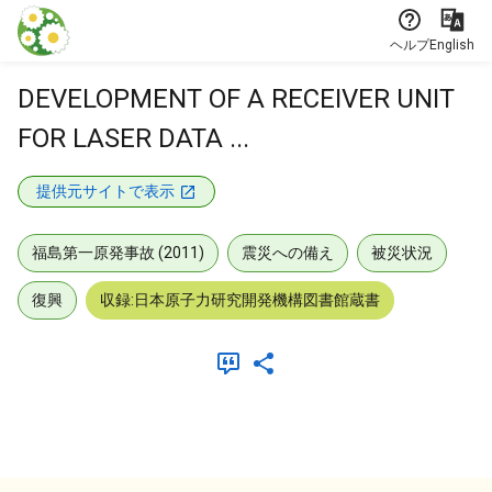
本文に飛ぶ
ヘルプ
English
DEVELOPMENT OF A RECEIVER UNIT
FOR LASER DATA ...
提供元サイトで表示
福島第一原発事故 (2011)
震災への備え
被災状況
復興
収録:日本原子力研究開発機構図書館蔵書
メタデータ