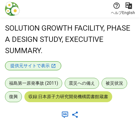
本文に飛ぶ
ヘルプ
English
SOLUTION GROWTH FACILITY, PHASE
A DESIGN STUDY, EXECUTIVE
SUMMARY.
提供元サイトで表示
福島第一原発事故 (2011)
震災への備え
被災状況
復興
収録:日本原子力研究開発機構図書館蔵書