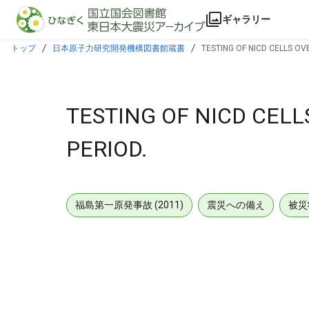
本文に飛ぶ
ギャラリー
トップ
日本原子力研究開発機構図書館蔵書
TESTING OF NICD CELLS OV
TESTING OF NICD CEL
PERIOD.
福島第一原発事故 (2011)
震災への備え
被災