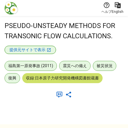
本文に飛ぶ
ヘルプ
English
PSEUDO-UNSTEADY METHODS FOR
TRANSONIC FLOW CALCULATIONS.
提供元サイトで表示
福島第一原発事故 (2011)
震災への備え
被災状況
復興
収録:日本原子力研究開発機構図書館蔵書
メタデータ