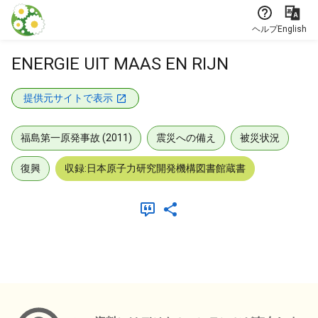
本文に飛ぶ
ヘルプ
English
ENERGIE UIT MAAS EN RIJN
提供元サイトで表示
福島第一原発事故 (2011)
震災への備え
被災状況
復興
収録:日本原子力研究開発機構図書館蔵書
メタデータ