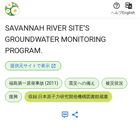
本文に飛ぶ
ヘルプ
English
SAVANNAH RIVER SITE'S
GROUNDWATER MONITORING
PROGRAM.
提供元サイトで表示
福島第一原発事故 (2011)
震災への備え
被災状況
復興
収録:日本原子力研究開発機構図書館蔵書