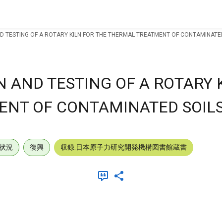
D TESTING OF A ROTARY KILN FOR THE THERMAL TREATMENT OF CONTAMINATE
 AND TESTING OF A ROTARY 
ENT OF CONTAMINATED SOIL
状況
復興
収録:日本原子力研究開発機構図書館蔵書