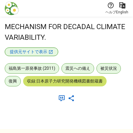
本文に飛ぶ
ヘルプ
English
MECHANISM FOR DECADAL CLIMATE
VARIABILITY.
提供元サイトで表示
福島第一原発事故 (2011)
震災への備え
被災状況
復興
収録:日本原子力研究開発機構図書館蔵書
メタデータ