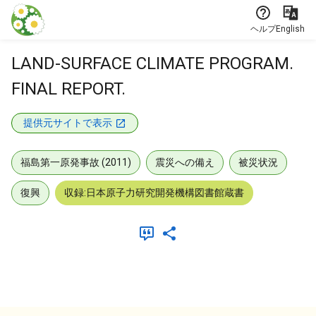
本文に飛ぶ
ヘルプ
English
LAND-SURFACE CLIMATE PROGRAM.
FINAL REPORT.
提供元サイトで表示
福島第一原発事故 (2011)
震災への備え
被災状況
復興
収録:日本原子力研究開発機構図書館蔵書
メタデータ