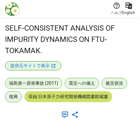
本文に飛ぶ
ヘルプ
English
SELF-CONSISTENT ANALYSIS OF
IMPURITY DYNAMICS ON FTU-
TOKAMAK.
提供元サイトで表示
福島第一原発事故 (2011)
震災への備え
被災状況
復興
収録:日本原子力研究開発機構図書館蔵書