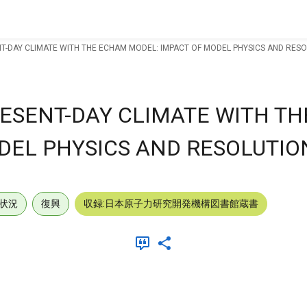
NT-DAY CLIMATE WITH THE ECHAM MODEL: IMPACT OF MODEL PHYSICS AND RESO
RESENT-DAY CLIMATE WITH T
DEL PHYSICS AND RESOLUTIO
状況
復興
収録:日本原子力研究開発機構図書館蔵書