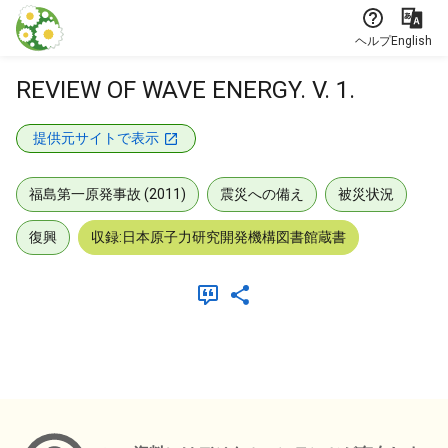
本文に飛ぶ
ヘルプ
English
REVIEW OF WAVE ENERGY. V. 1.
提供元サイトで表示
福島第一原発事故 (2011)
震災への備え
被災状況
復興
収録:日本原子力研究開発機構図書館蔵書
メタデータ