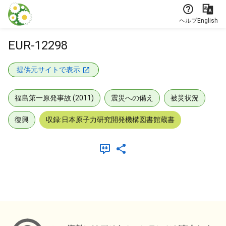
本文に飛ぶ
ヘルプ
English
EUR-12298
提供元サイトで表示
福島第一原発事故 (2011)
震災への備え
被災状況
復興
収録:日本原子力研究開発機構図書館蔵書
メタデータ