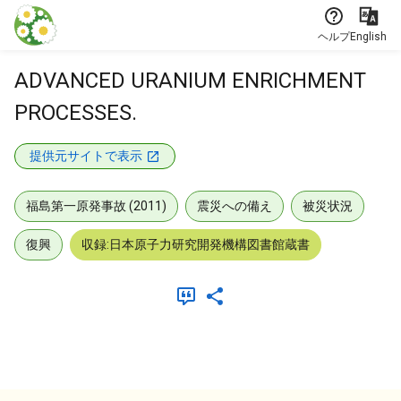
本文に飛ぶ
ヘルプ
English
ADVANCED URANIUM ENRICHMENT
PROCESSES.
提供元サイトで表示
福島第一原発事故 (2011)
震災への備え
被災状況
復興
収録:日本原子力研究開発機構図書館蔵書
メタデータ