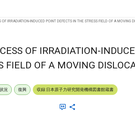
 OF IRRADIATION-INDUCED POINT DEFECTS IN THE STRESS FIELD OF A MOVING D
CESS OF IRRADIATION-INDUC
S FIELD OF A MOVING DISLOC
状況
復興
収録:日本原子力研究開発機構図書館蔵書