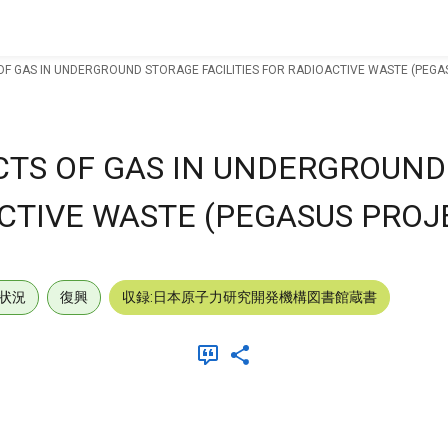
OF GAS IN UNDERGROUND STORAGE FACILITIES FOR RADIOACTIVE WASTE (PEGA
CTS OF GAS IN UNDERGROUN
ACTIVE WASTE (PEGASUS PROJ
状況
復興
収録:日本原子力研究開発機構図書館蔵書