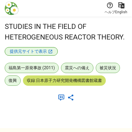
本文に飛ぶ
ヘルプ
English
STUDIES IN THE FIELD OF
HETEROGENEOUS REACTOR THEORY.
提供元サイトで表示
福島第一原発事故 (2011)
震災への備え
被災状況
復興
収録:日本原子力研究開発機構図書館蔵書
メタデータ