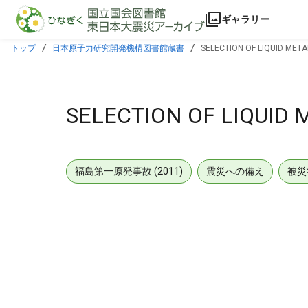
本文に飛ぶ
ギャラリー
トップ
日本原子力研究開発機構図書館蔵書
SELECTION OF LIQUID MET
SELECTION OF LIQUID
福島第一原発事故 (2011)
震災への備え
被災
メタデータ