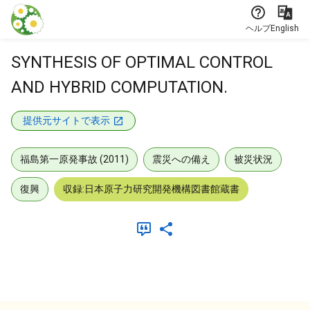
本文に飛ぶ
ヘルプ
English
SYNTHESIS OF OPTIMAL CONTROL
AND HYBRID COMPUTATION.
提供元サイトで表示
福島第一原発事故 (2011)
震災への備え
被災状況
復興
収録:日本原子力研究開発機構図書館蔵書
メタデータ