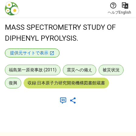
本文に飛ぶ
ヘルプ
English
MASS SPECTROMETRY STUDY OF
DIPHENYL PYROLYSIS.
提供元サイトで表示
福島第一原発事故 (2011)
震災への備え
被災状況
復興
収録:日本原子力研究開発機構図書館蔵書
メタデータ