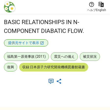
本文に飛ぶ
ヘルプ
English
BASIC RELATIONSHIPS IN N-
COMPONENT DIABATIC FLOW.
提供元サイトで表示
福島第一原発事故 (2011)
震災への備え
被災状況
復興
収録:日本原子力研究開発機構図書館蔵書
メタデータ