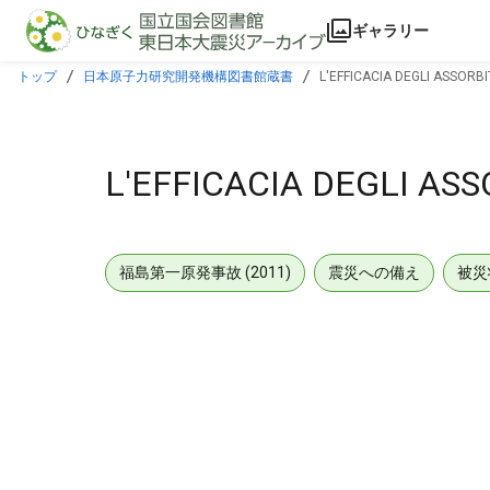
本文に飛ぶ
ギャラリー
トップ
日本原子力研究開発機構図書館蔵書
L'EFFICACIA DEGLI ASSORBI
L'EFFICACIA DEGLI ASS
福島第一原発事故 (2011)
震災への備え
被災
メタデータ