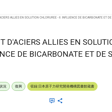
IERS ALLIES EN SOLUTION CHLORUREE - II. INFLUENCE DE BICARBONATE ET DE S
 D'ACIERS ALLIES EN SOLUTI
ENCE DE BICARBONATE ET DE S
状況
復興
収録:日本原子力研究開発機構図書館蔵書