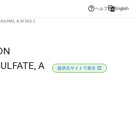
ヘルプ
English
ULFATE, A 20 DEG C.
ON
ULFATE, A
提供元サイトで表示