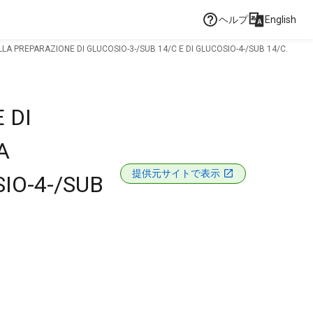
ヘルプ
English
LLA PREPARAZIONE DI GLUCOSIO-3-/SUB 14/C E DI GLUCOSIO-4-/SUB 14/C.
 DI
A
提供元サイトで表示
IO-4-/SUB