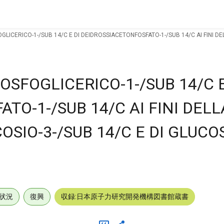
OGLICERICO-1-/SUB 14/C E DI DEIDROSSIACETONFOSFATO-1-/SUB 14/C AI FINI DE
FOSFOGLICERICO-1-/SUB 14/C E
TO-1-/SUB 14/C AI FINI DELL
SIO-3-/SUB 14/C E DI GLUCOS
状況
復興
収録:日本原子力研究開発機構図書館蔵書