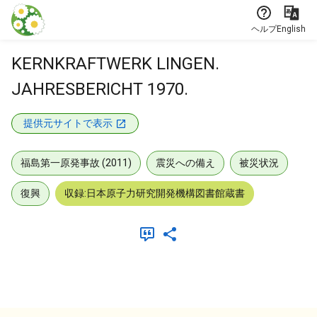
本文に飛ぶ
ヘルプ
English
KERNKRAFTWERK LINGEN.
JAHRESBERICHT 1970.
提供元サイトで表示
福島第一原発事故 (2011)
震災への備え
被災状況
復興
収録:日本原子力研究開発機構図書館蔵書
メタデータ