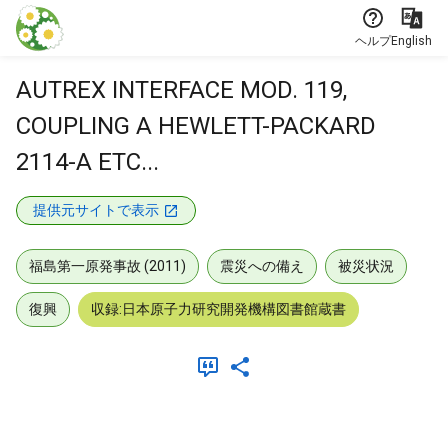
本文に飛ぶ
ヘルプ
English
AUTREX INTERFACE MOD. 119,
COUPLING A HEWLETT-PACKARD
2114-A ETC...
提供元サイトで表示
福島第一原発事故 (2011)
震災への備え
被災状況
復興
収録:日本原子力研究開発機構図書館蔵書