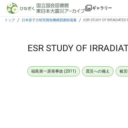
本文に飛ぶ
ギャラリー
トップ
日本原子力研究開発機構図書館蔵書
ESR STUDY OF IRRADIATED 
ESR STUDY OF IRRADIA
福島第一原発事故 (2011)
震災への備え
被災
メタデータ