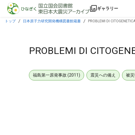
本文に飛ぶ
ギャラリー
トップ
日本原子力研究開発機構図書館蔵書
PROBLEMI DI CITOGENETIC
PROBLEMI DI CITOGEN
福島第一原発事故 (2011)
震災への備え
被災
メタデータ