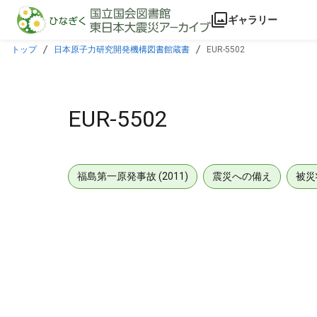
本文に飛ぶ
ギャラリー
トップ
日本原子力研究開発機構図書館蔵書
EUR-5502
EUR-5502
福島第一原発事故 (2011)
震災への備え
被災
メタデータ