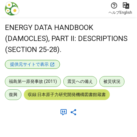
本文に飛ぶ
ヘルプ
English
ENERGY DATA HANDBOOK
(DAMOCLES), PART II: DESCRIPTIONS
(SECTION 25-28).
提供元サイトで表示
福島第一原発事故 (2011)
震災への備え
被災状況
復興
収録:日本原子力研究開発機構図書館蔵書